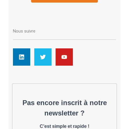
Nous suivre
L
T
Y
i
w
o
n
i
u
k
t
t
e
t
u
d
e
b
i
r
e
n
Pas encore inscrit à notre
newsletter ?
C'est simple et rapide !